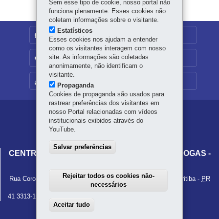
p
Sem esse tipo de cookie, nosso portal não
funciona plenamente. Esses cookies não
coletam informações sobre o visitante.
Estatísticos
DENUNCIE CORRUPÇÃO
Esses cookies nos ajudam a entender
como os visitantes interagem com nosso
site. As informações são coletadas
OUVIDORIA
anonimamente, não identificam o
visitante.
MAPA DO SITE
Propaganda
Cookies de propaganda são usados para
rastrear preferências dos visitantes em
nosso Portal relacionadas com vídeos
Navegação
institucionais exibidos através do
principal
YouTube.
DEPSD
Salvar preferências
CENTRO ESTADUAL DE POLÍTICA SOBRE DROGAS -
CEPSD
Rejeitar todos os cookies não-
Rua Coronel Dulcídio, 800 - Batel (5º andar)
-
80420-170
-
Curitiba
-
PR
necessários
MAPA
41 3313-1646
Aceitar tudo
Withdraw consent