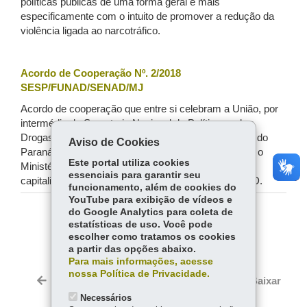
políticas públicas de uma forma geral e mais
especificamente com o intuito de promover a redução da
violência ligada ao narcotráfico.
Acordo de Cooperação Nº. 2/2018
SESP/FUNAD/SENAD/MJ
Acordo de cooperação que entre si celebram a União, por
intermédio da Secretaria Nacional de Políticas sobre
Drogas - SENAD, do Ministério da Justiça, o Estado do
Aviso de Cookies
Paraná, o Tribunal de Justiça do Estado do Paraná e o
Este portal utiliza cookies
Ministério Público do Estado do Paraná, visando à
essenciais para garantir seu
capitalização do Fundo Nacional Antidrogas - FUNAD.
funcionamento, além de cookies do
YouTube para exibição de vídeos e
do Google Analytics para coleta de
COMPARTILHE:
estatísticas de uso. Você pode
escolher como tratamos os cookies
Fa
W
a partir das opções abaixo.
ce
ha
Para mais informações, acesse
Tw
nossa Política de Privacidade.
bo
ts
Voltar
Início
Imprimir
Baixar
itt
ok
Ap
Necessários
er