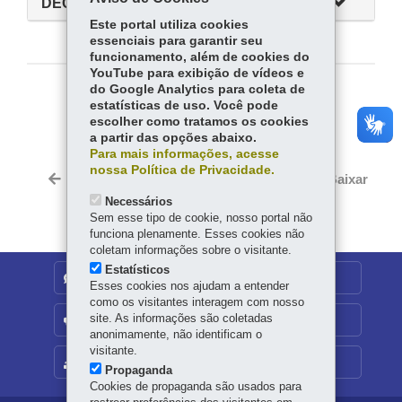
DECRETOS MUNICIPAIS
Este portal utiliza cookies
essenciais para garantir seu
funcionamento, além de cookies do
YouTube para exibição de vídeos e
do Google Analytics para coleta de
COMPARTILHE:
estatísticas de uso. Você pode
escolher como tratamos os cookies
Fa
W
a partir das opções abaixo.
ce
ha
Para mais informações, acesse
Tw
nossa Política de Privacidade.
bo
ts
Voltar
Início
Imprimir
Baixar
itt
ok
Ap
Necessários
er
p
Sem esse tipo de cookie, nosso portal não
funciona plenamente. Esses cookies não
coletam informações sobre o visitante.
Estatísticos
DENUNCIE CORRUPÇÃO
Esses cookies nos ajudam a entender
como os visitantes interagem com nosso
site. As informações são coletadas
OUVIDORIA
anonimamente, não identificam o
visitante.
MAPA DO SITE
Propaganda
Cookies de propaganda são usados para