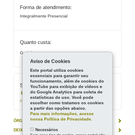
Forma de atendimento:
Integralmente Presencial
Quanto custa:
Gratuito
Aviso de Cookies
Este portal utiliza cookies
essenciais para garantir seu
funcionamento, além de cookies do
Serviços Relacionados:
YouTube para exibição de vídeos e
do Google Analytics para coleta de
Conhecer campanhas de valorização da
estatísticas de uso. Você pode
criança e do adolescente
escolher como tratamos os cookies
a partir das opções abaixo.
Para mais informações, acesse
nossa Política de Privacidade.
ÓRGÃO RESPONSÁVEL
Necessários
DEIXE SUA OPINIÃO