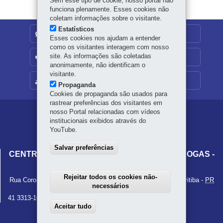
Sem esse tipo de cookie, nosso portal não
funciona plenamente. Esses cookies não
coletam informações sobre o visitante.
Estatísticos
DENUNCIE CORRUPÇÃO
Esses cookies nos ajudam a entender
como os visitantes interagem com nosso
site. As informações são coletadas
OUVIDORIA
anonimamente, não identificam o
visitante.
MAPA DO SITE
Propaganda
Cookies de propaganda são usados para
rastrear preferências dos visitantes em
nosso Portal relacionadas com vídeos
Navegação
institucionais exibidos através do
principal
YouTube.
DEPSD
Salvar preferências
CENTRO ESTADUAL DE POLÍTICA SOBRE DROGAS -
CEPSD
Rejeitar todos os cookies não-
Rua Coronel Dulcídio, 800 - Batel (5º andar)
-
80420-170
-
Curitiba
-
PR
necessários
MAPA
41 3313-1646
Aceitar tudo
Withdraw consent