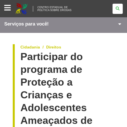
CENTRO
CENTRO ESTADUAL DE
ESTADUAL
POLÍTICA SOBRE DROGAS
DE
<BR
/>POLÍTICA
Serviços para você!
SOBRE
DROGAS
Cidadania
Direitos
Participar do
programa de
Proteção a
Crianças e
Adolescentes
Ameaçados de